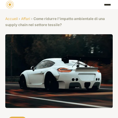
Accueil
›
Affari
›
Come ridurre l'impatto ambientale di una
supply chain nel settore tessile?