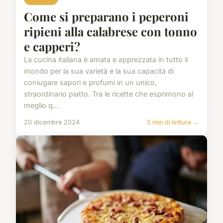
Come si preparano i peperoni
ripieni alla calabrese con tonno
e capperi?
La cucina italiana è amata e apprezzata in tutto il
mondo per la sua varietà e la sua capacità di
coniugare sapori e profumi in un unico,
straordinario piatto. Tra le ricette che esprimono al
meglio q...
20 dicembre 2024
5 min di lettura →