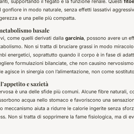
anti, supportando il fegato e la funzione renale. Questi
fito
il gonfiore in modo naturale, senza effetti lassativi aggressivi
gerezza e una pelle più compatta.
metabolismo basale
ivi, come quelli derivati dalla
garcinia
, possono avere un ef
tabolismo. Non si tratta di bruciare grassi in modo miracol
mbi energetici, soprattutto quando il corpo è in fase di ada
egliere formulazioni bilanciate, che non causino nervosismo 
e agisce in sinergia con l’alimentazione, non come sostituto
l’appetito e sazietà
ervosa è una delle sfide più comuni. Alcune fibre naturali, 
sorbono acqua nello stomaco e favoriscono una sensazione
o meccanismo aiuta a ridurre le calorie ingerite senza sfor
ss. Non si tratta di sopprimere la fame fisiologica, ma di ev