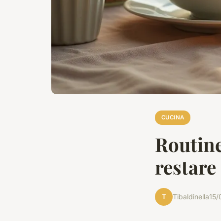
CUCINA
Routine
restare
T
Tibaldinella
15/