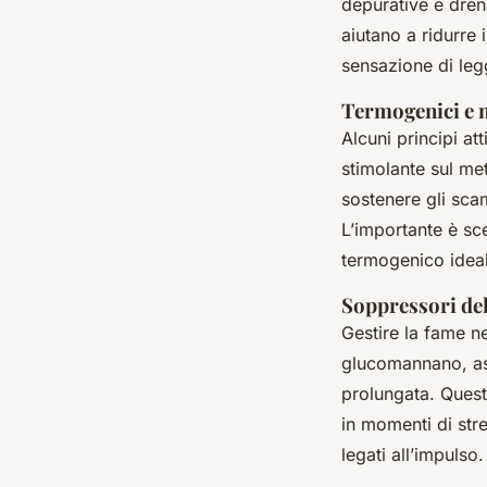
depurative e dren
aiutano a ridurre 
sensazione di leg
Termogenici e 
Alcuni principi att
stimolante sul me
sostenere gli sca
L’importante è sc
termogenico ideal
Soppressori del
Gestire la fame n
glucomannano, as
prolungata. Quest
in momenti di stre
legati all’impulso.