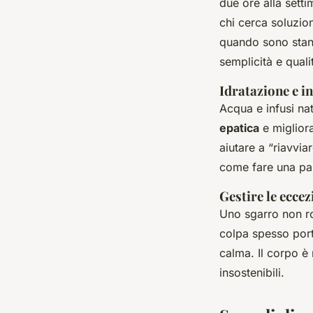
due ore alla sett
chi cerca soluzion
quando sono stanc
semplicità e quali
Idratazione e i
Acqua e infusi nat
epatica
e migliora
aiutare a “riavvia
come fare una pau
Gestire le eccez
Uno sgarro non ro
colpa spesso port
calma. Il corpo è 
insostenibili.