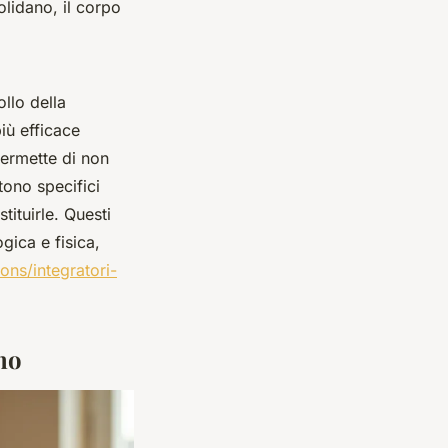
olidano, il corpo
llo della
iù efficace
permette di non
tono specifici
tituirle. Questi
gica e fisica,
ions/integratori-
ano