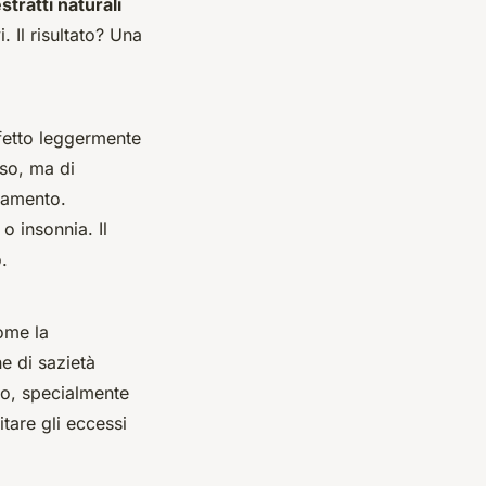
estratti naturali
. Il risultato? Una
fetto leggermente
oso, ma di
ttamento.
o insonnia. Il
.
come la
 di sazietà
zo, specialmente
itare gli eccessi