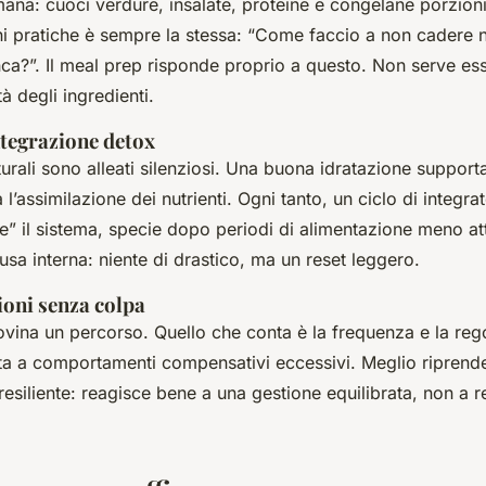
imana: cuoci verdure, insalate, proteine e congelane porzio
i pratiche è sempre la stessa: “Come faccio a non cadere nei
a?”. Il meal prep risponde proprio a questo. Non serve es
tà degli ingredienti.
ntegrazione detox
urali sono alleati silenziosi. Una buona idratazione support
 l’assimilazione dei nutrienti. Ogni tanto, un ciclo di integra
re” il sistema, specie dopo periodi di alimentazione meno at
sa interna: niente di drastico, ma un reset leggero.
ioni senza colpa
vina un percorso. Quello che conta è la frequenza e la regol
a a comportamenti compensativi eccessivi. Meglio riprende
resiliente: reagisce bene a una gestione equilibrata, non a re