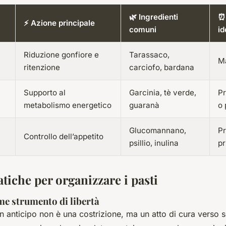
🌿 Ingredienti
⏰
⚡ Azione principale
comuni
id
Riduzione gonfiore e
Tarassaco,
Ma
ritenzione
carciofo, bardana
Supporto al
Garcinia, tè verde,
Pr
metabolismo energetico
guaranà
o 
Glucomannano,
Pr
Controllo dell’appetito
psillio, inulina
pr
atiche per organizzare i pasti
me strumento di libertà
in anticipo non è una costrizione, ma un atto di cura verso 