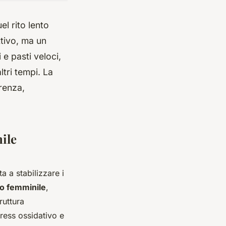
l rito lento
ttivo, ma un
 e pasti veloci,
tri tempi. La
renza,
ile
a a stabilizzare i
o femminile
,
ruttura
tress ossidativo e