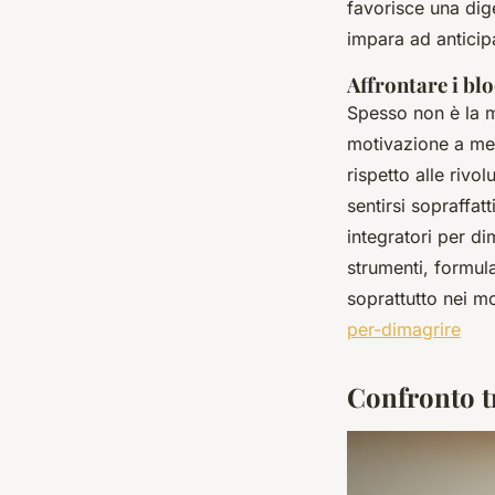
favorisce una dige
impara ad anticipa
Affrontare i bl
Spesso non è la m
motivazione a medi
rispetto alle rivo
sentirsi sopraffat
integratori per di
strumenti, formul
soprattutto nei mo
per-dimagrire
Confronto tr