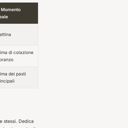
 Momento
eale
ttina
ima di colazione
pranzo
ima dei pasti
incipali
se stessi. Dedica