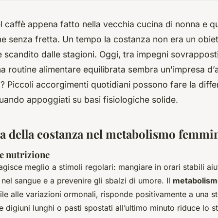
l caffè appena fatto nella vecchia cucina di nonna e que
ne senza fretta. Un tempo la costanza non era un obie
e scandito dalle stagioni. Oggi, tra impegni sovrapposti
 routine alimentare equilibrata sembra un'impresa d’al
? Piccoli accorgimenti quotidiani possono fare la diffe
uando appoggiati su basi fisiologiche solide.
a della costanza nel metabolismo femmin
 e nutrizione
agisce meglio a stimoli regolari: mangiare in orari stabili aiut
o nel sangue e a prevenire gli sbalzi di umore. Il
metabolism
le alle variazioni ormonali, risponde positivamente a una st
e digiuni lunghi o pasti spostati all’ultimo minuto riduce lo s