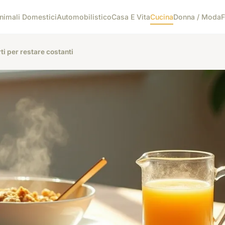
nimali Domestici
Automobilistico
Casa E Vita
Cucina
Donna / Moda
F
ti per restare costanti