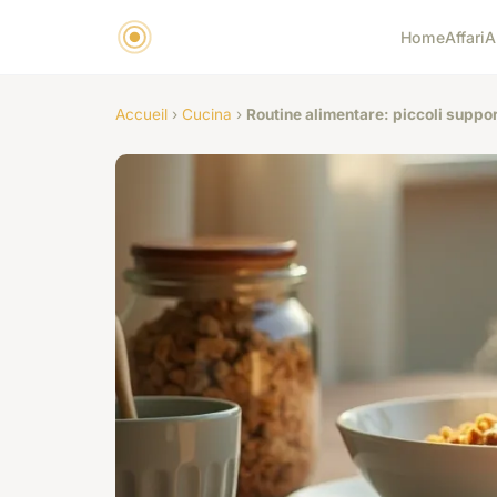
Home
Affari
A
Accueil
›
Cucina
›
Routine alimentare: piccoli suppor