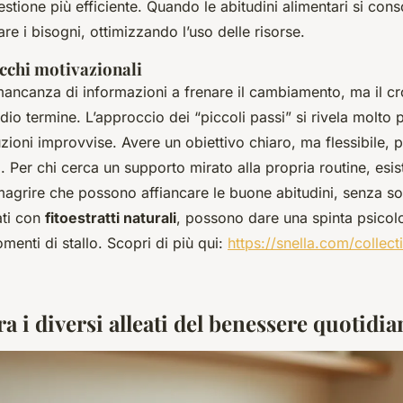
stione più efficiente. Quando le abitudini alimentari si cons
re i bisogni, ottimizzando l’uso delle risorse.
occhi motivazionali
ancanza di informazioni a frenare il cambiamento, ma il cro
o termine. L’approccio dei “piccoli passi” si rivela molto p
luzioni improvvise. Avere un obiettivo chiaro, ma flessibile, 
ti. Per chi cerca un supporto mirato alla propria routine, esis
magrire che possono affiancare le buone abitudini, senza sos
ati con
fitoestratti naturali
, possono dare una spinta psicolo
menti di stallo. Scopri di più qui:
https://snella.com/collect
a i diversi alleati del benessere quotidi