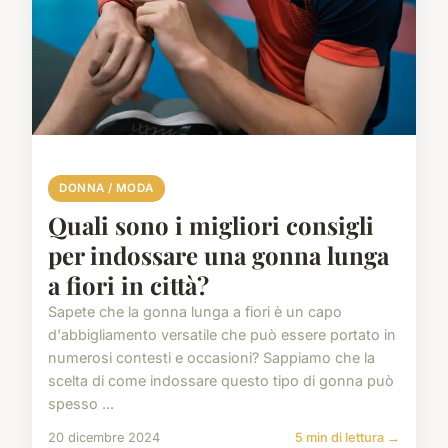
DONNA / MODA
Quali sono i migliori consigli
per indossare una gonna lunga
a fiori in città?
Sapete che la gonna lunga a fiori è un capo
d'abbigliamento versatile che può essere portato in
numerosi contesti e occasioni? Sappiamo che la
scelta di come indossare questo tipo di gonna può
spesso ...
20 dicembre 2024
5 min di lettura →