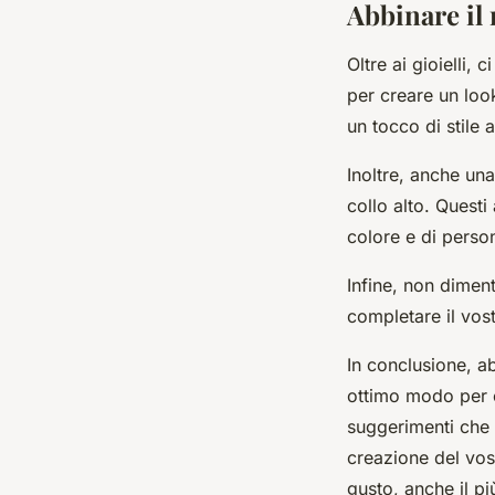
Abbinare il 
Oltre ai gioielli,
per creare un loo
un tocco di stile 
Inoltre, anche un
collo alto. Quest
colore e di person
Infine, non diment
completare il vost
In conclusione, ab
ottimo modo per c
suggerimenti che 
creazione del vost
gusto, anche il pi