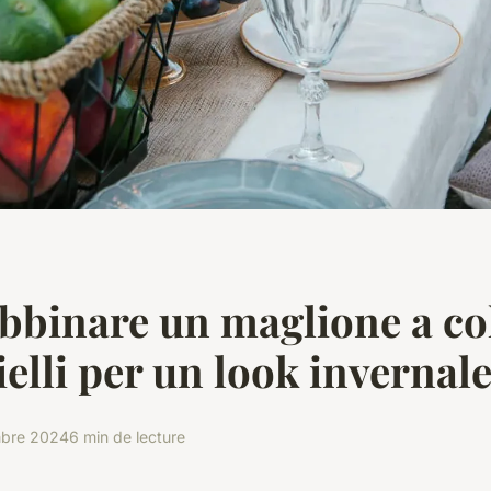
binare un maglione a col
ielli per un look invernal
mbre 2024
6 min de lecture