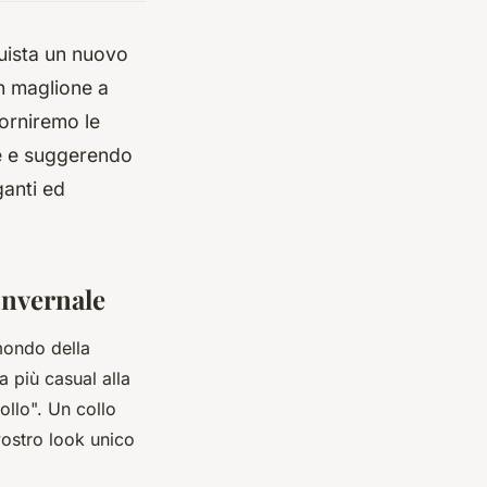
quista un nuovo
n maglione a
forniremo le
le e suggerendo
ganti ed
invernale
mondo della
a più casual alla
ollo". Un collo
 vostro look unico