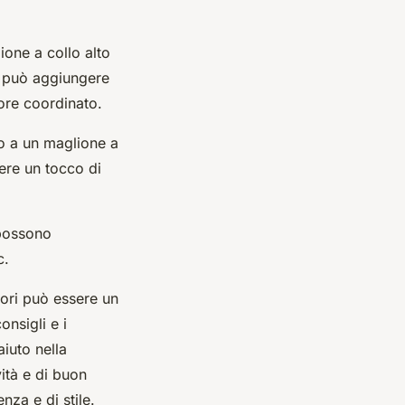
ione a collo alto
, può aggiungere
lore coordinato.
o a un maglione a
ere un tocco di
 possono
c.
sori può essere un
nsigli e i
iuto nella
vità e di buon
nza e di stile.