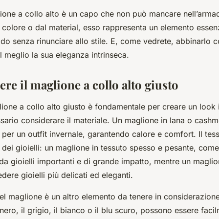
glione a collo alto è un capo che non può mancare nell’arma
 colore o dal material, esso rappresenta un elemento essen
do senza rinunciare allo stile. E, come vedrete, abbinarlo con
al meglio la sua eleganza intrinseca.
re il maglione a collo alto giusto
lione a collo alto giusto è fondamentale per creare un look 
ssario considerare il materiale. Un maglione in lana o cash
per un outfit invernale, garantendo calore e comfort. Il tess
 dei gioielli: un maglione in tessuto spesso e pesante, come
da gioielli importanti e di grande impatto, mentre un maglion
dere gioielli più delicati ed eleganti.
 del maglione è un altro elemento da tenere in considerazione.
 nero, il grigio, il bianco o il blu scuro, possono essere faci