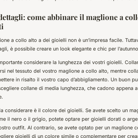
 dettagli: come abbinare il maglione a coll
ti
ne a collo alto a dei gioielli non è un’impresa facile. Tutta
agli, è possibile creare un look elegante e chic per l’autunno
importante considerare la lunghezza dei vostri gioielli. Coll
si nel tessuto del vostro maglione a collo alto, mentre col
ttere in risalto il vostro capo d’abbigliamento. Un buon pu
cegliere collane di media lunghezza, che cadono appena al 
e.
a considerare è il colore dei gioielli. Se avete scelto un ma
e il nero o il grigio, potete optare per gioielli dorati o arg
ostro outfit. Al contrario, se avete optato per un maglione 
gliere gioielli di un colore simile o complementare per crea