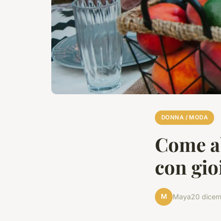
DONNA / MODA
Come ab
con gio
M
Maya
20 dice