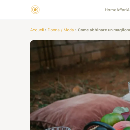
Home
Affari
A
Accueil
›
Donna / Moda
›
Come abbinare un maglione a