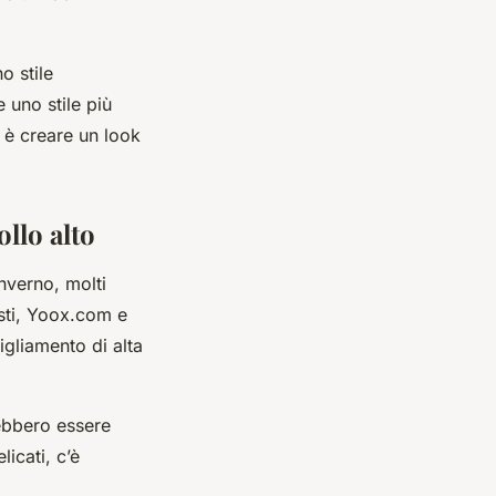
o stile
e uno stile più
o è creare un look
llo alto
inverno, molti
esti, Yoox.com e
gliamento di alta
rebbero essere
licati, c’è