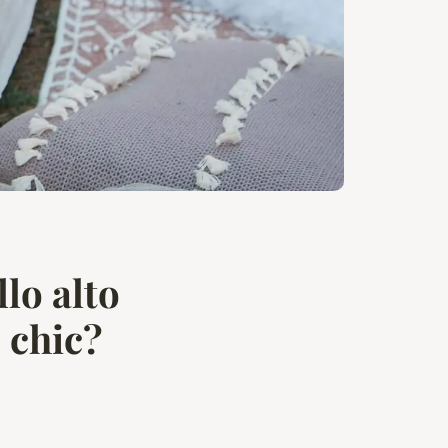
lo alto
e chic?