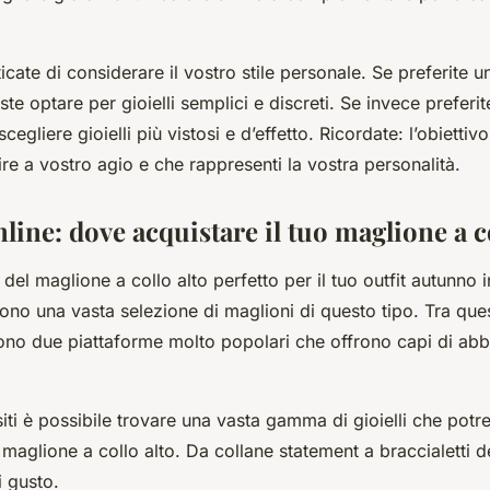
icate di considerare il vostro stile personale. Se preferite un
ste optare per gioielli semplici e discreti. Se invece preferit
cegliere gioielli più vistosi e d’effetto. Ricordate: l’obiettiv
ire a vostro agio e che rappresenti la vostra personalità.
ine: dove acquistare il tuo maglione a co
a del maglione a collo alto perfetto per il tuo outfit autunno 
rono una vasta selezione di maglioni di questo tipo. Tra qu
no due piattaforme molto popolari che offrono capi di abbi
 siti è possibile trovare una vasta gamma di gioielli che pot
 maglione a collo alto. Da collane statement a braccialetti de
 gusto.