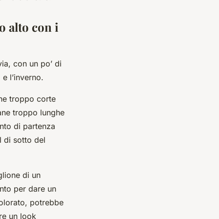
o alto con i
via, con un po’ di
 e l’inverno.
ane troppo corte
lane troppo lunghe
nto di partenza
di sotto del
glione di un
ento per dare un
colorato, potrebbe
re un look