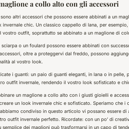
maglione a collo alto con gli accessori
 ci sono altri accessori che possono essere abbinati a un magl
k invernale chic. Un classico cappello di lana, per esempio
al vostro outfit, soprattutto se abbinato a un maglione di co
a sciarpa o un foulard possono essere abbinati con success
i accessori, oltre a proteggervi dal freddo, possono aggiung
alità al vostro look.
icate i guanti: un paio di guanti eleganti, in lana o in pelle,
ro outfit invernale, rendendo il vostro look sofisticato e chi
binare un maglione a collo alto con i giusti gioielli e acces
reare un look invernale chic e sofisticato. Speriamo che i co
abbiamo condiviso in questo articolo vi possano essere di a
ro outfit invernale perfetto. Ricordate: con un po’ di creati
ù semplice dei maglioni può trasformarsi in un capo di tende