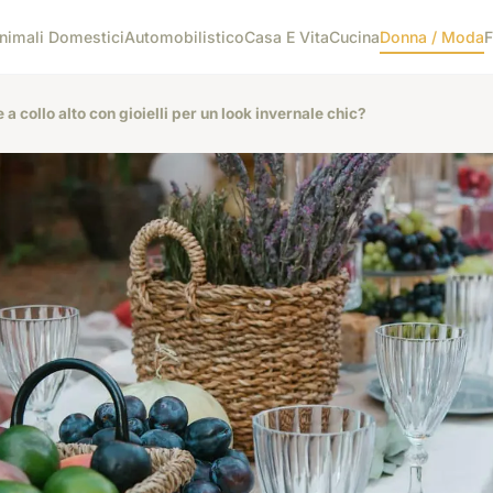
nimali Domestici
Automobilistico
Casa E Vita
Cucina
Donna / Moda
F
 collo alto con gioielli per un look invernale chic?