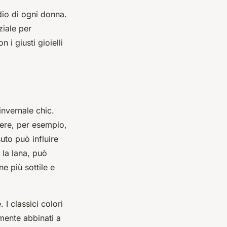
dio di ogni donna.
ziale per
 i giusti gioielli
invernale chic.
mere, per esempio,
uto può influire
 la lana, può
e più sottile e
 I classici colori
lmente abbinati a