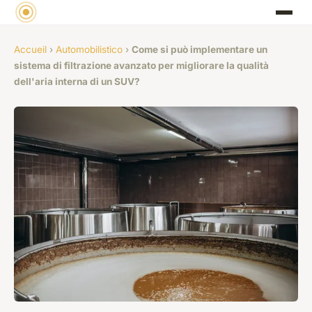
Accueil
›
Automobilistico
›
Come si può implementare un
sistema di filtrazione avanzato per migliorare la qualità
dell'aria interna di un SUV?