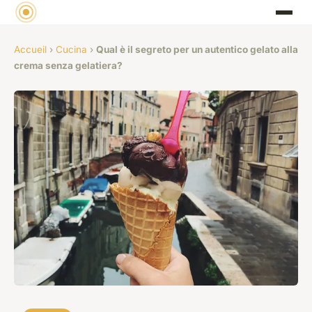
Accueil
›
Cucina
›
Qual è il segreto per un autentico gelato alla
crema senza gelatiera?